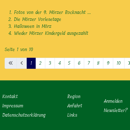
Fotos von der 9. Mörzer Rocknacht ...
Die Mörzer Vorlesetage
Halloween in Mörz
Wieder Mörzer Kindergeld ausgezahlt
Seite 1 von 10
1
2
3
4
5
6
7
8
9
10
Kontakt
Region
Anmelden
Impressum
Anfahrt
Newsletter?
Datenschutzerklärung
Links