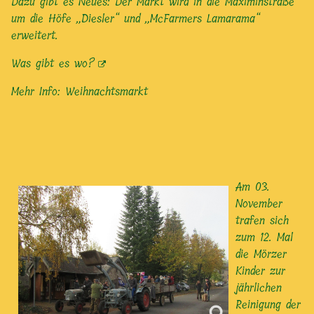
Dazu gibt es Neues: Der Markt wird in die Maximinstraße
um die Höfe „Diesler“ und „McFarmers Lamarama“
erweitert.
Was gibt es wo?
Mehr Info:
Weihnachtsmarkt
Am 03.
November
trafen sich
zum 12. Mal
die Mörzer
Kinder zur
jährlichen
Reinigung der