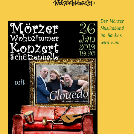
Der Mörzer
Musikabend
im Backes
wird zum