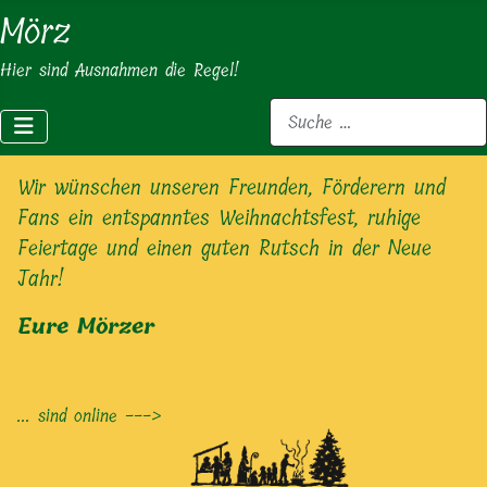
Mörz
Hier sind Ausnahmen die Regel!
Suchen
Wir wünschen unseren Freunden, Förderern und
Fans ein entspanntes Weihnachtsfest, ruhige
Feiertage und einen guten Rutsch in der Neue
Jahr!
Eure Mörzer
... sind online --->