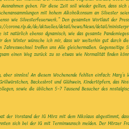
e Ausnahmen geben. Für diese Zeit soll wieder gelten, dass sich
schenansammlungen mit hohem Alkoholkonsum an Silvester seien d
benso wie Silvesterfeuerwerk.“ Den gesamten Wortlaut der Press
s://corona.rlp.de/de/aktuelles/detail/news/News/detail/minister
e ist natürlich ebenso dynamisch, wie das gesamte Pandemiegesc
ür den Winter wünsche ich mir, dass wir weiterhin gut durch d
 Jahreswechsel treffen uns Alle gleichermaßen. Gegenseitige So
gsam einen Weg zurück zu so etwas wie Normalität finden können.
, aber sinnlos! An diesem Wochenende fehlten einfach: Mary's le
rillwürstchen, Backesbrot und Glühwein, Kindertöpfern, das Nos
skollegen, sowie die üblichen 5-7 Tausend Besucher des nostalg
 der Vorstand der IG Mörz mit dem Nikolaus abgestimmt, dass 
onnten sich bei der IG mit Terminwunsch melden. Der Mörzer Fra