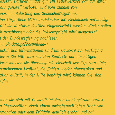
setzt. Darüber hinaus gilt ein Feuerwerksverbot auf durch
Jahr generell verboten und vom Zünden von
 enormen Belastung des Gesundheitssystems.
eine körperliche Nähe unabdingbar ist. Medizinisch notwendige
21 die Kontakte deutlich eingeschränkt werden. Kinder sollen
 geschlossen oder die Präsenzpflicht wird ausgesetzt.
n der Bundesregierung nachlesen:
s-mpk-data.pdf?download=1
ausführlich Informationen rund um Covid-19 zur Verfügung
eren Sie bitte Ihre sozialen Kontakte auf ein nötiges
arin ist sich die überwiegende Mehrheit der Experten einig,
m gemeinsamen Kraftakt, die Zahlen wieder abzusenken und
on auftritt, in der Hilfe benötigt wird, können Sie sich
 Kühn
en die sich mit Covid-19 infizieren nicht spürbar zurück.
n überschritten. Nach einem zwischenzeitlichen Hoch von
Vormonaten oder dem Frühjahr deutlich erhöht und hat