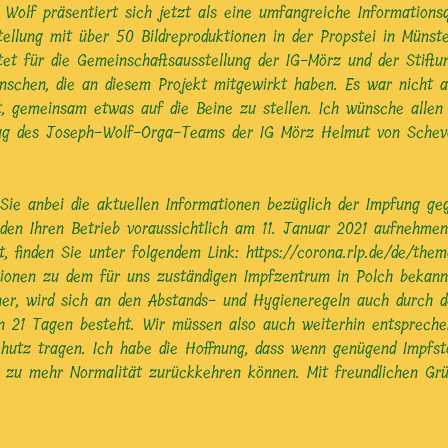
h Wolf präsentiert sich jetzt als eine umfangreiche Information
ellung mit über 50 Bildreproduktionen in der Propstei in Münster
tet für die Gemeinschaftsausstellung der IG-Mörz und der Stiftu
enschen, die an diesem Projekt mitgewirkt haben. Es war nicht 
ht, gemeinsam etwas auf die Beine zu stellen. Ich wünsche alle
trag des Joseph-Wolf-Orga-Teams der IG Mörz Helmut von Schev
Sie anbei die aktuellen Informationen bezüglich der Impfung ge
rden Ihren Betrieb voraussichtlich am 11. Januar 2021 aufnehm
, finden Sie unter folgendem Link: https://corona.rlp.de/de/th
onen zu dem für uns zuständigen Impfzentrum in Polch bekannt 
ener, wird sich an den Abstands- und Hygieneregeln auch durch d
n 21 Tagen besteht. Wir müssen also auch weiterhin entsprech
tz tragen. Ich habe die Hoffnung, dass wenn genügend Impfstof
 zu mehr Normalität zurückkehren können. Mit freundlichen Grü