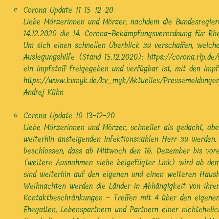
Corona Update 11
15-12-20
Liebe Mörzerinnen und Mörzer, nachdem die Bundesregier
14.12.2020 die 14. Corona-Bekämpfungsverordnung für Rhei
Um sich einen schnellen Überblick zu verschaffen, welc
Auslegungshilfe (Stand 15.12.2020): https://corona.rlp.
ein Impfstoff freigegeben und verfügbar ist, mit den I
https://www.kvmyk.de/kv_myk/Aktuelles/Pressemeldung
Andrej Kühn
Corona Update 10
13-12-20
Liebe Mörzerinnen und Mörzer, schneller als gedacht, ab
weiterhin ansteigenden Infektionszahlen Herr zu werden
beschlossen, dass ab Mittwoch den 16. Dezember bis vore
(weitere Ausnahmen siehe beigefügter Link) wird ab de
sind weiterhin auf den eigenen und einen weiteren Haus
Weihnachten werden die Länder in Abhängigkeit von ihr
Kontaktbeschränkungen - Treffen mit 4 über den eigenen
Ehegatten, Lebenspartnern und Partnern einer nichteheli