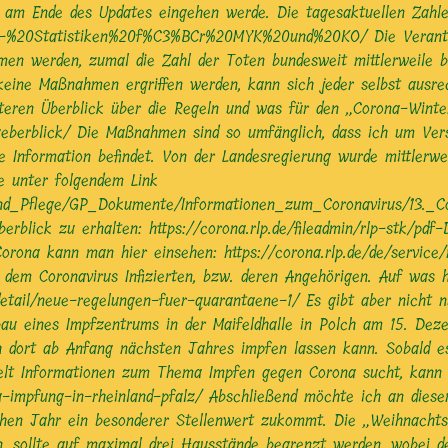
h am Ende des Updates eingehen werde. Die tagesaktuellen Zahl
20-%20Statistiken%20f%C3%BCr%20MYK%20und%20KO/
Die Verantw
men werden, zumal die Zahl der Toten bundesweit mittlerweile b
keine Maßnahmen ergriffen werden, kann sich jeder selbst ausre
ren Überblick über die Regeln und was für den „Corona-Winter“ 
ueberblick/
Die Maßnahmen sind so umfänglich, dass ich um Verstä
 Information befindet. Von der Landesregierung wurde mittlerwe
e unter folgendem Link
t_und_Pflege/GP_Dokumente/Informationen_zum_Coronavirus/13._C
Überblick zu erhalten:
https://corona.rlp.de/fileadmin/rlp-stk/pd
 Corona kann man hier einsehen:
https://corona.rlp.de/de/service
em Coronavirus Infizierten, bzw. deren Angehörigen. Auf was hi
/detail/neue-regelungen-fuer-quarantaene-1/
Es gibt aber nicht 
au eines Impfzentrums in der Maifeldhalle in Polch am 15. Deze
ch dort ab Anfang nächsten Jahres impfen lassen kann. Sobald 
zielt Informationen zum Thema Impfen gegen Corona sucht, kann 
a-impfung-in-rheinland-pfalz/
Abschließend möchte ich an dieser
ichen Jahr ein besonderer Stellenwert zukommt. Die „Weihnacht
n, sollte auf maximal drei Hausstände begrenzt werden, wobei d