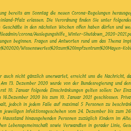
ung bereits am Sonntag die neuen Corona-Regelungen herausgeg
nland-Pfalz erlassen. Die Verordnung finden Sie unter folgendem
he Geschäfte in den nächsten Wochen offen haben dürfen und we
de/fileadmin/corona/Auslegungshilfe_Winter-Shutdown_2020-2021.
mpfungen beginnen. Fragen und Antworten rund um das Thema Impf
en%202020/Wissenswertes%20zum%20Impfzentrum%20Mayen-Koblen
er auch nicht gänzlich unerwartet, erreicht uns die Nachricht,
. Am 13. Dezember 2020 wurde von der Bundesregierung und den M
rst 10. Januar folgende Einschränkungen gelten sollen: Der Einz
m 16.Dezember 2020 bis zum 10. Januar 2021 geschlossen. Pri
halt, jedoch in jedem Falle auf maximal 5 Personen zu beschrän
em jeweiligen Infektionsgeschehen vom 24. Dezember bis zum 2
 Hausstand hinausgehenden Personen zuzüglich Kindern im Alter
chen Lebensgemeinschaft sowie Verwandten in gerader Linie, Ges