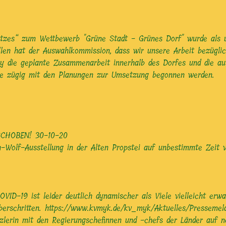
latzes“ zum Wettbewerb "Grüne Stadt - Grünes Dorf" wurde als
len hat der Auswahlkommission, dass wir unsere Arbeit bezügli
ry die geplante Zusammenarbeit innerhalb des Dorfes und die a
llte zügig mit den Planungen zur Umsetzung begonnen werden.
ERSCHOBEN!
30-10-20
h-Wolf-Ausstellung in der Alten Propstei auf unbestimmte Zeit
ID-19 ist leider deutlich dynamischer als Viele vielleicht er
erschritten. https://www.kvmyk.de/kv_myk/Aktuelles/Pressemeld
anzlerin mit den Regierungschefinnen und -chefs der Länder auf