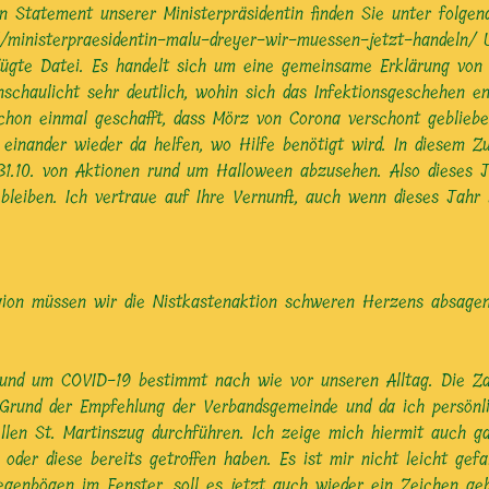
n Statement unserer Ministerpräsidentin finden Sie unter folgen
ail/ministerpraesidentin-malu-dreyer-wir-muessen-jetzt-handeln/
fügte Datei. Es handelt sich um eine gemeinsame Erklärung von 
nschaulicht sehr deutlich, wohin sich das Infektionsgeschehen 
chon einmal geschafft, dass Mörz von Corona verschont gebliebe
nd einander wieder da helfen, wo Hilfe benötigt wird. In diese
 31.10. von Aktionen rund um Halloween abzusehen. Also dieses
bleiben. Ich vertraue auf Ihre Vernunft, auch wenn dieses Jahr 
gion müssen wir die Nistkastenaktion schweren Herzens absagen.
rund um COVID-19 bestimmt nach wie vor unseren Alltag. Die Za
 Grund der Empfehlung der Verbandsgemeinde und da ich persönli
llen St. Martinszug durchführen. Ich zeige mich hiermit auch ga
 oder diese bereits getroffen haben. Es ist mir nicht leicht gefa
Regenbögen im Fenster, soll es jetzt auch wieder ein Zeichen ge