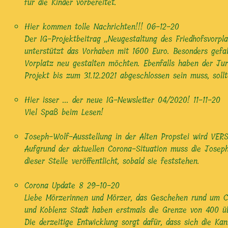
für die Kinder vorbereitet.
Hier kommen tolle Nachrichten!!!
06-12-20
Der IG-Projektbeitrag „Neugestaltung des Friedhofsvorp
unterstützt das Vorhaben mit 1600 Euro. Besonders gefal
Vorplatz neu gestalten möchten. Ebenfalls haben der Ju
Projekt bis zum 31.12.2021 abgeschlossen sein muss, so
Hier isser ... der neue IG-Newsletter 04/2020!
11-11-20
Viel Spaß beim Lesen!
Joseph-Wolf-Ausstellung in der Alten Propstei wird V
Aufgrund der aktuellen Corona-Situation muss die Josep
dieser Stelle veröffentlicht, sobald sie feststehen.
Corona Update 8
29-10-20
Liebe Mörzerinnen und Mörzer, das Geschehen rund um COV
und Koblenz Stadt haben erstmals die Grenze von 400 üb
Die derzeitige Entwicklung sorgt dafür, dass sich die K