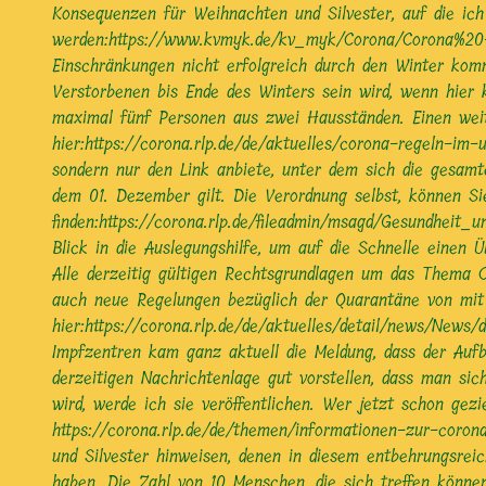
Konsequenzen für Weihnachten und Silvester, auf die ic
werden:
https://www.kvmyk.de/kv_myk/Corona/Corona%
Einschränkungen nicht erfolgreich durch den Winter kom
Verstorbenen bis Ende des Winters sein wird, wenn hier 
maximal fünf Personen aus zwei Hausständen. Einen weite
hier:
https://corona.rlp.de/de/aktuelles/corona-regeln-im-
sondern nur den Link anbiete, unter dem sich die gesamte
dem 01. Dezember gilt. Die Verordnung selbst, können Si
finden:
https://corona.rlp.de/fileadmin/msagd/Gesundhei
Blick in die Auslegungshilfe, um auf die Schnelle einen 
Alle derzeitig gültigen Rechtsgrundlagen um das Thema
auch neue Regelungen bezüglich der Quarantäne von mit d
hier:
https://corona.rlp.de/de/aktuelles/detail/news/News
Impfzentren kam ganz aktuell die Meldung, dass der Aufb
derzeitigen Nachrichtenlage gut vorstellen, dass man si
wird, werde ich sie veröffentlichen. Wer jetzt schon ge
https://corona.rlp.de/de/themen/informationen-zur-coron
und Silvester hinweisen, denen in diesem entbehrungsre
haben. Die Zahl von 10 Menschen, die sich treffen könne