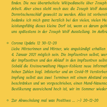
finden. Die neu überarbeitete Wikipediaseite über Josep
Arbeit. Aber eines steht noch aus: die Joseph Wolf Ausst
Dornröschenschlaf geweckt zu werden. Alles ist vorberei
bedanke ich mich ganz herzlich bei den vielen, vielen M
leistungsfähig dieses kleine Dorf ist, wenn es darum ge
uns spätestens in der Joseph Wolf Ausstellung. Im Auf
Corona Update 12
30-12-20
Liebe Mörzerinnen und Mörzer, wie angekündigt erhalten 
4. Januar 2021 möglich sein. Die Impfzentren selbst, we
der Impfzentren und den Ablauf in den Impfzentren selbst
Sobald die Kreisverwaltung Mayen-Koblenz neue Informati
hohen Zahlen bzgl. Infizierter und an Covid-19 Verstorb
Impfung selbst aus zwei Terminen mit einem Abstand vo
beschränken und wo vorgeschrieben, einen Mund-Nasenschu
Bevölkerung ausreichend hoch ist, wir im Sommer wieder
Zur Abwechslung mal was Positives ... :-)
20-12-20