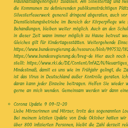
Haushaltsangehörigen) zulassen. Am Silvestertag und Ne
die Kommunen zu definierenden publikumsträchtigen Plät
Silvesterfeuerwerk generell dringend abgeraten, auch v
Dienstleistungsbetriebe im Bereich der Körperpflege wie 
Behandlungen, bleiben weiter möglich. Auch an den Schul
in dieser Zeit wann immer möglich zu Hause betreut wer
Gleiches gilt für Kindertagesstätten. Weitergehende Ein
https://www.bundesregierung.de/resource/blob/997532/
https://www.bundesregierung.de/breg-de Hier auch noch d
stellt: https://www.rki.de/DE/Content/InfAZ/N/Neuartiges
Mindestmaß, damit es uns wie im Frühjahr gelingt, die Za
ist das Virus in Deutschland außer Kontrolle geraten. I
daran kann jeder Einzelne beitragen. Helfen Sie wieder w
gerne an mich wenden. Gemeinsam werden wir dann eine L
Corona Update 9
09-12-20
Liebe Mörzerinnen und Mörzer, trotz des sogenannten Loc
Bei meinem letzten Update von Ende Oktober hatten wir 
über 800 infizierten Personen, bleibt die Zahl derzeit r