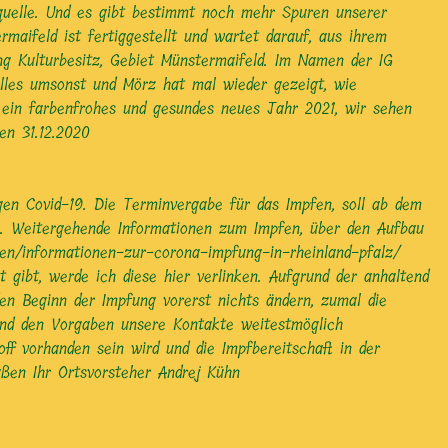
squelle. Und es gibt bestimmt noch mehr Spuren unserer
maifeld ist fertiggestellt und wartet darauf, aus ihrem
ng Kulturbesitz, Gebiet Münstermaifeld. Im Namen der IG
alles umsonst und Mörz hat mal wieder gezeigt, wie
n ein farbenfrohes und gesundes neues Jahr 2021, wir sehen
en 31.12.2020
gen Covid-19. Die Terminvergabe für das Impfen, soll ab dem
en. Weitergehende Informationen zum Impfen, über den Aufbau
emen/informationen-zur-corona-impfung-in-rheinland-pfalz/
gibt, werde ich diese hier verlinken. Aufgrund der anhaltend
en Beginn der Impfung vorerst nichts ändern, zumal die
end den Vorgaben unsere Kontakte weitestmöglich
f vorhanden sein wird und die Impfbereitschaft in der
ßen Ihr Ortsvorsteher Andrej Kühn