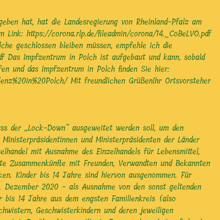
eben hat, hat die Landesregierung von Rheinland-Pfalz am
 Link: https://corona.rlp.de/fileadmin/corona/14._CoBeLVO.pdf
lche geschlossen bleiben müssen, empfehle ich die
pdf Das Impfzentrum in Polch ist aufgebaut und kann, sobald
en und das Impfzentrum in Polch finden Sie hier:
z%20in%20Polch/ Mit freundlichen GrüßenIhr Ortsvorsteher
 dass der „Lock-Down“ ausgeweitet werden soll, um den
inisterpräsidentinnen und Ministerpräsidenten der Länder
elhandel mit Ausnahme des Einzelhandels für Lebensmittel,
vate Zusammenkünfte mit Freunden, Verwandten und Bekannten
ken. Kinder bis 14 Jahre sind hiervon ausgenommen. Für
6. Dezember 2020 - als Ausnahme von den sonst geltenden
 bis 14 Jahre aus dem engsten Familienkreis (also
chwistern, Geschwisterkindern und deren jeweiligen