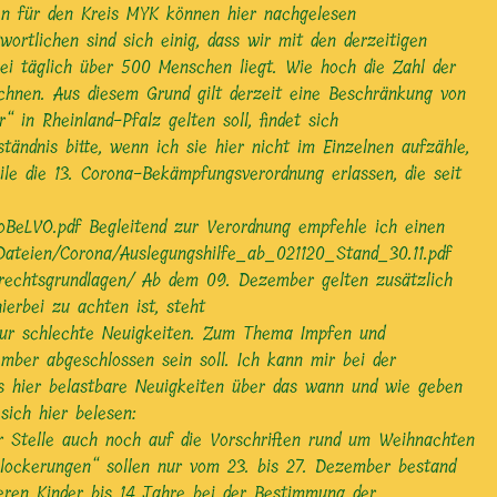
en für den Kreis MYK können hier nachgelesen
ortlichen sind sich einig, dass wir mit den derzeitigen
ei täglich über 500 Menschen liegt. Wie hoch die Zahl der
chnen. Aus diesem Grund gilt derzeit eine Beschränkung von
in Rheinland-Pfalz gelten soll, findet sich
ndnis bitte, wenn ich sie hier nicht im Einzelnen aufzähle,
ile die 13. Corona-Bekämpfungsverordnung erlassen, die seit
oBeLVO.pdf
Begleitend zur Verordnung empfehle ich einen
f-Dateien/Corona/Auslegungshilfe_ab_021120_Stand_30.11.pdf
/rechtsgrundlagen/
Ab dem 09. Dezember gelten zusätzlich
erbei zu achten ist, steht
nur schlechte Neuigkeiten. Zum Thema Impfen und
mber abgeschlossen sein soll. Ich kann mir bei der
es hier belastbare Neuigkeiten über das wann und wie geben
sich hier belesen:
 Stelle auch noch auf die Vorschriften rund um Weihnachten
slockerungen“ sollen nur vom 23. bis 27. Dezember bestand
eren Kinder bis 14 Jahre bei der Bestimmung der