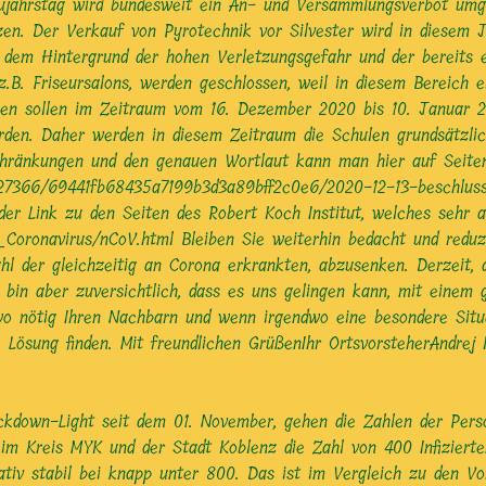
ujahrstag wird bundesweit ein An- und Versammlungsverbot umge
zen. Der Verkauf von Pyrotechnik vor Silvester wird in diesem 
or dem Hintergrund der hohen Verletzungsgefahr und der bereits
z.B. Friseursalons, werden geschlossen, weil in diesem Bereich 
en sollen im Zeitraum vom 16. Dezember 2020 bis 10. Januar 20
den. Daher werden in diesem Zeitraum die Schulen grundsätzlich
schränkungen und den genauen Wortlaut kann man hier auf Seite
1827366/69441fb68435a7199b3d3a89bff2c0e6/2020-12-13-beschlus
er Link zu den Seiten des Robert Koch Institut, welches sehr 
_Coronavirus/nCoV.html Bleiben Sie weiterhin bedacht und reduzi
hl der gleichzeitig an Corona erkrankten, abzusenken. Derzeit, d
ch bin aber zuversichtlich, dass es uns gelingen kann, mit eine
o nötig Ihren Nachbarn und wenn irgendwo eine besondere Situati
ösung finden. Mit freundlichen GrüßenIhr OrtsvorsteherAndrej
kdown-Light seit dem 01. November, gehen die Zahlen der Person
im Kreis MYK und der Stadt Koblenz die Zahl von 400 Infizierte
elativ stabil bei knapp unter 800. Das ist im Vergleich zu den 