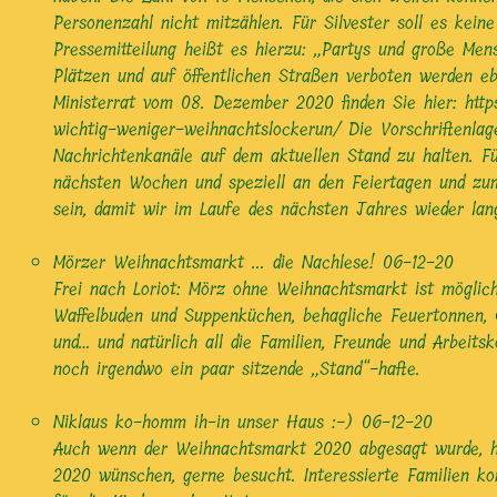
Personenzahl nicht mitzählen. Für Silvester soll es kein
Pressemitteilung heißt es hierzu: „Partys und große Men
Plätzen und auf öffentlichen Straßen verboten werden e
Ministerrat vom 08. Dezember 2020 finden Sie hier:
http
wichtig-weniger-weihnachtslockerun/
Die Vorschriftenlag
Nachrichtenkanäle auf dem aktuellen Stand zu halten. F
nächsten Wochen und speziell an den Feiertagen und zum
sein, damit wir im Laufe des nächsten Jahres wieder lan
Mörzer Weihnachtsmarkt ... die Nachlese!
06-12-20
Frei nach Loriot: Mörz ohne Weihnachtsmarkt ist möglich
Waffelbuden und Suppenküchen, behagliche Feuertonnen, G
und… und natürlich all die Familien, Freunde und Arbeit
noch irgendwo ein paar sitzende „Stand“-hafte.
Niklaus ko-homm ih-in unser Haus :-)
06-12-20
Auch wenn der Weihnachtsmarkt 2020 abgesagt wurde, hat
2020 wünschen, gerne besucht. Interessierte Familien k