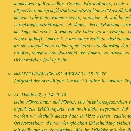
bundesweit gelten sollen. Genaue Informationen, sowie ei
https://corona.rlp.de/de/aktuelles/detail/news/News/det
diesem Schritt gezwungen sehen, verweise ich auf beige
Forschungseinrichtungen. Ich denke, diese Erklärung vera
die Lage ist ernst. Download Wir haben es im Frühjahr s
wieder gelingt. Lassen Sie uns zuversichtlich bleiben u
an die Jugendlichen selbst appellieren, am Samstag den
erbitten, sondern aus Rücksicht auf Andere zu Hause zu 
Ortsvorsteher Andrej Kühn
NISTKASTENAKTION IST ABGESAGT
28-10-20
Aufgrund der derzeitigen Corona-Situation in unserer Re
St. Martins-Zug
24-10-20
Liebe Mörzerinnen und Mörzer, das Infektionsgeschehen 
eigentliche Erkältungszeit hat noch nicht begonnen. Auf
werden wir deshalb dieses Jahr in Mörz keinen traditione
Ortsvorstehern, die vor der gleichen Entscheidung stehen,
ich hoffe auf Ihr Verständnis. Wie im Frühjahr mit den 