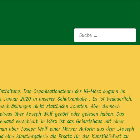
Suchen
Entfaltung. Das Organisationsteam der IG-Mörz begann im
m Januar 2020 in unserer Schützenhalle . Es ist bedauerlich,
Beschränkungen nicht stattfinden konnten. Aber dennoch
e etwas über Joseph Wolf gehört oder gelesen haben. Das
eland verschickt. In Mörz ist das Geburtshaus mit einer
roman über Joseph Wolf einer Mörzer Autorin aus dem „Joseph
d eine Künstlergalerie als Ersatz für das Kunsthöfefest zu