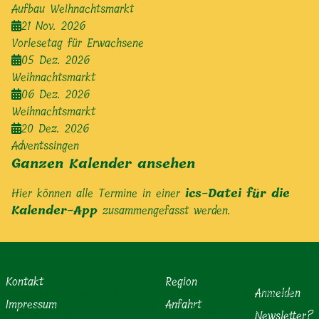
Aufbau Weihnachtsmarkt
21 Nov. 2026
Vorlesetag für Erwachsene
05 Dez. 2026
Weihnachtsmarkt
06 Dez. 2026
Weihnachtsmarkt
20 Dez. 2026
Adventssingen
Ganzen Kalender ansehen
Hier können alle Termine in einer
ics-Datei für die
Kalender-App
zusammengefasst werden.
Kontakt
Region
Im Mörzer Backes gibts Kekse und Kuchen, auf der Mörzer
Anmelden
Impressum
Anfahrt
Webseite Cookies. Ihr wisst schon ... DSGVO und so!
Newsletter?