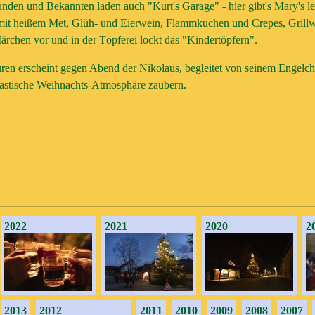
unden und Bekannten laden auch "Kurt's Garage" - hier gibt's Mary's l
gt mit heißem Met, Glüh- und Eierwein, Flammkuchen und Crepes, Grillw
ärchen vor und in der Töpferei lockt das "Kindertöpfern".
n erscheint gegen Abend der Nikolaus, begleitet von seinem Engelche
ntastische Weihnachts-Atmosphäre zaubern.
2022
2021
2020
2
2013
2012
2011
2010
2009
2008
2007