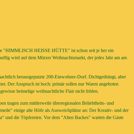
 ihre "HIMMLISCH HEISSE HÜTTE" ist schon seit je her ein
nuffig wird auf dem Mörzer Weihnachtsmarkt, der jedes Jahr am am
nachtlich herausgeputzte 200-Einwohner-Dorf. Dichtgedrängt, aber
ber. Der Anspruch ist hoch: primär sollen nur Waren angeboten
gewisse heimelige weihnachtliche Flair nicht fehlen.
iben tragen zum mittlerweile überregionalen Beliebtheits- und
rmeile" einige alte Höfe als Ausweichplätze an: Der Kreativ- und der
“ und die Töpfereien. Vor dem "Alten Backes" warten die Gäste