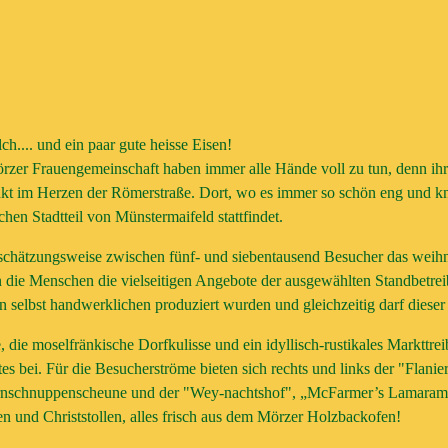
ch.... und ein paar gute heisse Eisen!
örzer Frauengemeinschaft haben immer alle Hände voll zu tun, denn
unkt im Herzen der Römerstraße. Dort, wo es immer so schön eng und k
hen Stadtteil von Münstermaifeld stattfindet.
 schätzungsweise zwischen fünf- und siebentausend Besucher das weih
n die Menschen die vielseitigen Angebote der ausgewählten Standbetrei
 selbst handwerklichen produziert wurden und gleichzeitig darf dieser 
 die moselfränkische Dorfkulisse und ein idyllisch-rustikales Markttre
s bei. Für die Besucherströme bieten sich rechts und links der "Flanie
ernschnuppenscheune und der "Wey-nachtshof", „McFarmer’s Lamarama
n und Christstollen, alles frisch aus dem Mörzer Holzbackofen!