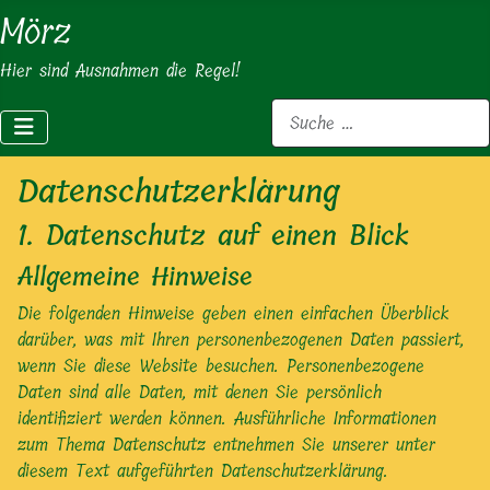
Mörz
Hier sind Ausnahmen die Regel!
Suchen
Datenschutzerklärung
1. Datenschutz auf einen Blick
Allgemeine Hinweise
Die folgenden Hinweise geben einen einfachen Überblick
darüber, was mit Ihren personenbezogenen Daten passiert,
wenn Sie diese Website besuchen. Personenbezogene
Daten sind alle Daten, mit denen Sie persönlich
identifiziert werden können. Ausführliche Informationen
zum Thema Datenschutz entnehmen Sie unserer unter
diesem Text aufgeführten Datenschutzerklärung.