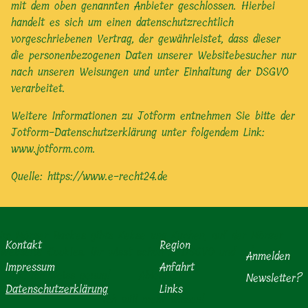
mit dem oben genannten Anbieter geschlossen. Hierbei
handelt es sich um einen datenschutzrechtlich
vorgeschriebenen Vertrag, der gewährleistet, dass dieser
die personenbezogenen Daten unserer Websitebesucher nur
nach unseren Weisungen und unter Einhaltung der DSGVO
verarbeitet.
Weitere Informationen zu Jotform entnehmen Sie bitte der
Jotform-Datenschutzerklärung unter folgendem Link:
www.jotform.com.
Quelle:
https://www.e-recht24.de
Im Mörzer Backes gibts Kekse und Kuchen, auf der Mörzer
Kontakt
Region
Webseite Cookies. Ihr wisst schon ... DSGVO und so!
Anmelden
Impressum
Anfahrt
Ok, ich weiss genug!
Ablehnen
Newsletter?
Datenschutzerklärung
Links
Ich will mehr wissen!