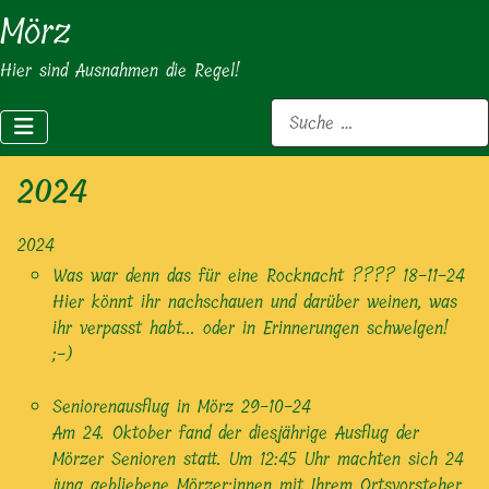
Mörz
Hier sind Ausnahmen die Regel!
Suchen
2024
2024
Was war denn das für eine Rocknacht ????
18-11-24
Hier könnt ihr nachschauen und darüber weinen, was
ihr verpasst habt... oder in Erinnerungen schwelgen!
;-)
Seniorenausflug in Mörz
29-10-24
Am 24. Oktober fand der diesjährige Ausflug der
Mörzer Senioren statt. Um 12:45 Uhr machten sich 24
jung gebliebene Mörzer:innen mit Ihrem Ortsvorsteher