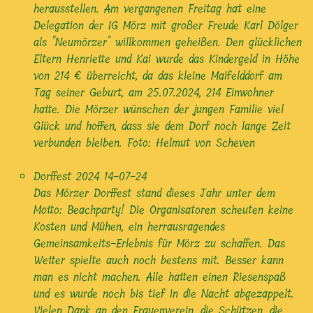
herausstellen. Am vergangenen Freitag hat eine
Delegation der IG Mörz mit großer Freude Karl Dölger
als "Neumörzer" willkommen geheißen. Den glücklichen
Eltern Henriette und Kai wurde das Kindergeld in Höhe
von 214 € überreicht, da das kleine Maifelddorf am
Tag seiner Geburt, am 25.07.2024, 214 Einwohner
hatte. Die Mörzer wünschen der jungen Familie viel
Glück und hoffen, dass sie dem Dorf noch lange Zeit
verbunden bleiben. Foto: Helmut von Scheven
Dorffest 2024
14-07-24
Das Mörzer Dorffest stand dieses Jahr unter dem
Motto: Beachparty! Die Organisatoren scheuten keine
Kosten und Mühen, ein herrausragendes
Gemeinsamkeits-Erlebnis für Mörz zu schaffen. Das
Wetter spielte auch noch bestens mit. Besser kann
man es nicht machen. Alle hatten einen Riesenspaß
und es wurde noch bis tief in die Nacht abgezappelt.
Vielen Dank an den Frauenverein, die Schützen, die