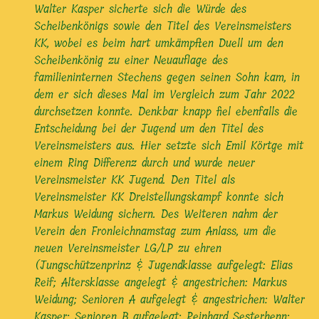
Walter Kasper sicherte sich die Würde des
Scheibenkönigs sowie den Titel des Vereinsmeisters
KK, wobei es beim hart umkämpften Duell um den
Scheibenkönig zu einer Neuauflage des
familieninternen Stechens gegen seinen Sohn kam, in
dem er sich dieses Mal im Vergleich zum Jahr 2022
durchsetzen konnte. Denkbar knapp fiel ebenfalls die
Entscheidung bei der Jugend um den Titel des
Vereinsmeisters aus. Hier setzte sich Emil Körtge mit
einem Ring Differenz durch und wurde neuer
Vereinsmeister KK Jugend. Den Titel als
Vereinsmeister KK Dreistellungskampf konnte sich
Markus Weidung sichern. Des Weiteren nahm der
Verein den Fronleichnamstag zum Anlass, um die
neuen Vereinsmeister LG/LP zu ehren
(Jungschützenprinz & Jugendklasse aufgelegt: Elias
Reif; Altersklasse angelegt & angestrichen: Markus
Weidung; Senioren A aufgelegt & angestrichen: Walter
Kasper; Senioren B aufgelegt: Reinhard Sesterhenn;